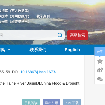
数据库（万方数据库）
数据库（知网数据库）
收录期刊
数据库（维普资讯网）
高级检索
订阅
联系我们
English
分享
−59.
DOI:
10.16867/j.issn.1673-
 the Haihe River Basin[J].China Flood & Drought
手机阅读
导出引用
XML下载