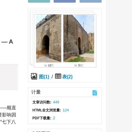
a — A
图(1)
/
表(2)
计量
文章访问数:
449
——顺直
HTML全文浏览量:
124
要影响因
PDF下载量:
2
“七下八